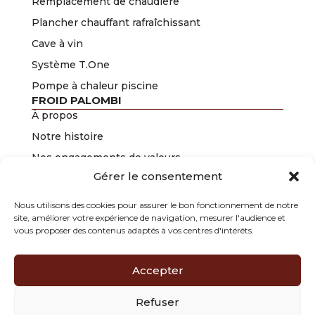
Remplacement de chaudière
Plancher chauffant rafraîchissant
Cave à vin
Système T.One
Pompe à chaleur piscine
FROID PALOMBI
À propos
Notre histoire
Nos engagements de valeurs
Gérer le consentement
Nos certifications
Groupe Palombi
Nous utilisons des cookies pour assurer le bon fonctionnement de notre
site, améliorer votre expérience de navigation, mesurer l'audience et
Club Parrainage
vous proposer des contenus adaptés à vos centres d'intérêts.
Froid Palombi
197 chemin du Mitan
Accepter
84300 CAVAILLON
04 90 78 12 64
contact@froid-palombi.fr
Refuser