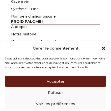
Cave à vin
Système T.One
Pompe à chaleur piscine
FROID PALOMBI
À propos
Notre histoire
Nos engagements de valeurs
Gérer le consentement
Nos certifications
Groupe Palombi
Nous utilisons des cookies pour assurer le bon fonctionnement de notre
site, améliorer votre expérience de navigation, mesurer l'audience et
Club Parrainage
vous proposer des contenus adaptés à vos centres d'intérêts.
Froid Palombi
197 chemin du Mitan
Accepter
84300 CAVAILLON
04 90 78 12 64
contact@froid-palombi.fr
Refuser
Mentions légales - CGU
Voir les préférences
Politique de confidentialité